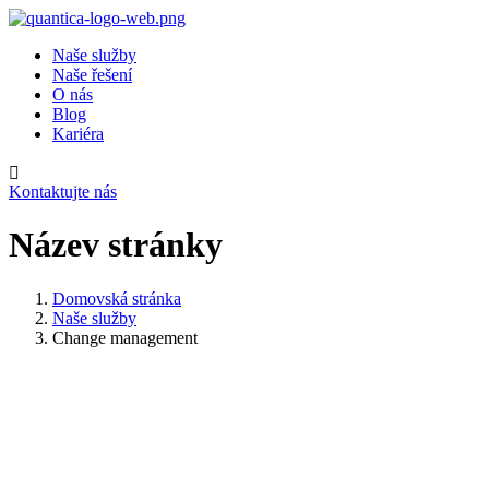
Naše služby
Naše řešení
O nás
Blog
Kariéra
Kontaktujte nás
Název stránky
Domovská stránka
Naše služby
Change management